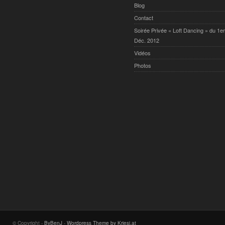
Blog
Contact
Soirée Privée « Loft Dancing » du 1er
Déc. 2012
Vidéos
Photos
© Copyright -
ByBenJ
-
Wordpress Theme by Kriesi.at