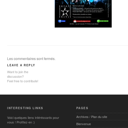
Les commentaires sont fermés.
LEAVE A REPLY
Want to join the
discussion?
Feel free to contribute!
INTERESTING LINKS
PAGES
Archives / Plan du site
Voici quelques liens intéréssants pour
vous ! Profitez-en :)
Bienvenue