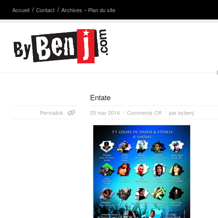
Accueil
Contact
Archives – Plan du site
Entate
Permalink
03 mar 2014
Comments Off
par
bybenj
/
/