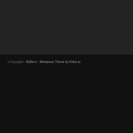
© Copyright -
ByBenJ
-
Wordpress Theme by Kriesi.at