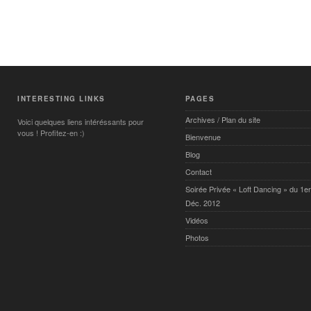
INTERESTING LINKS
PAGES
Archives / Plan du site
Voici quelques liens intéréssants pour
vous ! Profitez-en :)
Bienvenue
Blog
Contact
Soirée Privée « Loft Dancing » du 1er
Déc. 2012
Vidéos
Photos