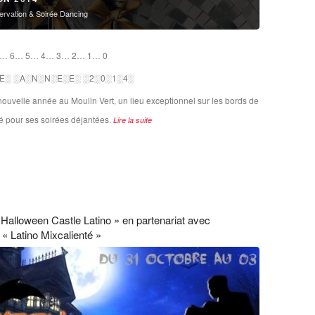
ervation & Soirée Dancing
… 6… 5… 4… 3… 2… 1… 0
E░ ░A░N░N░E░E░ ░2░0░1░4░
 nouvelle année au Moulin Vert, un lieu exceptionnel sur les bords de
é pour ses soirées déjantées.
Lire la suite
Halloween Castle Latino » en partenariat avec
n « Latino Mixcalienté »