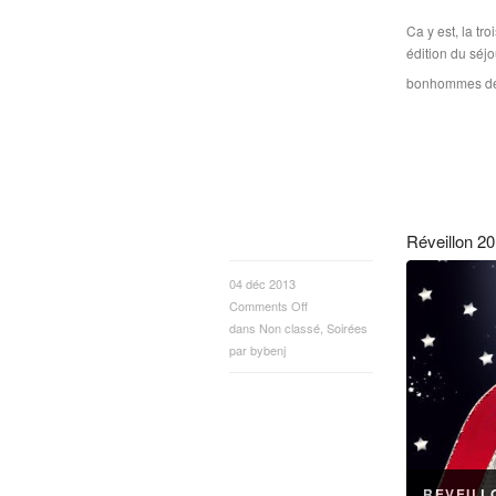
Ca y est, la tr
édition du séjo
bonhommes de
Réveillon 20
04 déc 2013
Comments Off
dans
Non classé
,
Soirées
par
bybenj
REVEILL