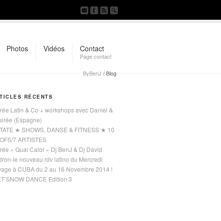
Photos
Vidéos
Contact
Page contact
ByBenJ
/
Blog
TICLES RÉCENTS
rée Latin & Co + workshops avec Daniel &
sirée (Espagne)
TATE ★ SHOWS, DANSE & FITNESS ★ 10
OFS/7 ARTISTES
rée « Quai Calor » Dj BenJ & Dj David
ron-le nouveau rdv latino du Mercredi
yage à CUBA du 2 au 16 Novembre 2014 !
ET’SNOW DANCE Edition 3