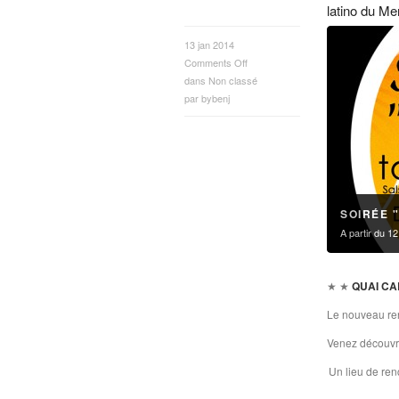
latino du Me
13 jan 2014
Comments Off
dans
Non classé
par
bybenj
SOIRÉE 
A partir du 1
★ ★
QUAI C
Le nouveau ren
Venez découvri
Un lieu de renc