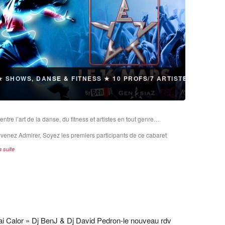
★ SHOWS, DANSE & FITNESS ★ 10 PROFS/7 ARTISTES
ntre l’art de la danse, du fitness et artistes en tout genre…
venez Admirer, Soyez les premiers participants de ce cabaret
a suite
ai Calor » Dj BenJ & Dj David Pedron-le nouveau rdv