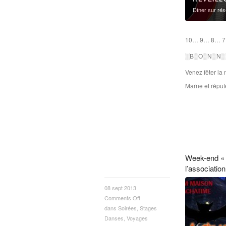
Dîner sur rés
10… 9… 8… 7
░B░O░N░N░
Venez fêter la
Marne et réput
Week-end « 
l’associatio
08 sept 2013
Comments Off
dans
Soirées
,
Stages
Danses
,
Voyages