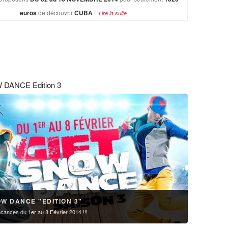
euros
de découvrir
CUBA
!
Lire la suite
DANCE Edition 3
OW DANCE "EDITION 3"
ances du 1er au 8 Février 2014 !!!