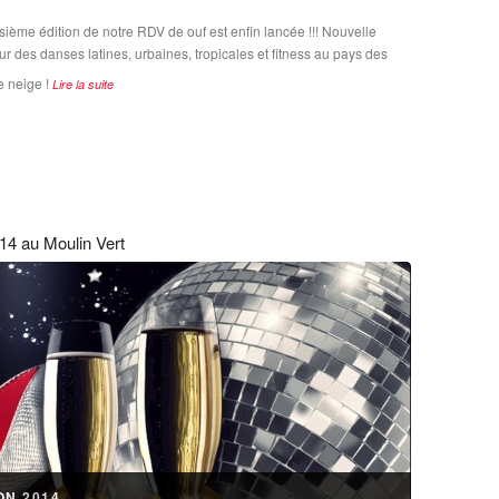
oisième édition de notre RDV de ouf est enfin lancée !!! Nouvelle
ur des danses latines, urbaines, tropicales et fitness au pays des
 neige !
Lire la suite
14 au Moulin Vert
ON 2014