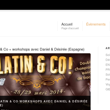
Accueil
Évènements
Page d’accueil
n & Co + workshops avec Daniel & Désirée (Espagne)
AR
Soi
Dé
EN
PR
Soi
Ped
Vo
GI
LATIN & CO WORKSHOPS AVEC DANIEL & DÉSIRÉE
E)