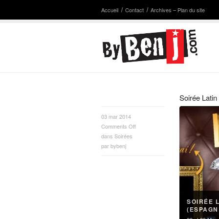
Accueil
Contact
Archives – Plan du site
Soirée Lati
03 mar 2014
Comments Off
dans
Soirées
par
bybenj
SOIRÉE 
(ESPAGN