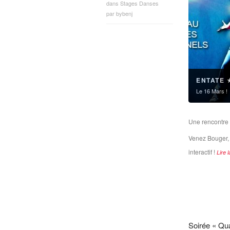
dans
Stages Danses
par
bybenj
ENTATE 
Le 16 Mars !
Une rencontre e
Venez Bouger, 
interactif !
Lire l
Soirée « Qu