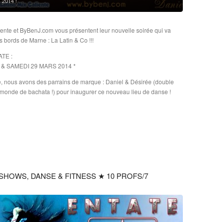
 2014 !
iente et ByBenJ.com vous présentent leur nouvelle soirée qui va
es bords de Marne : La Latin & Co !!!
ATE :
& SAMEDI 29 MARS 2014 *
e, nous avons des parrains de marque : Daniel & Désirée (double
onde de bachata !) pour inaugurer ce nouveau lieu de danse !
SHOWS, DANSE & FITNESS ★ 10 PROFS/7