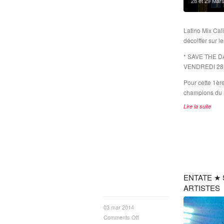
28 et 29 Mars
Latino Mix Cal
décoiffer sur l
* SAVE THE D
VENDREDI 28 
Pour cette 1èr
champions du m
Lire la suite
ENTATE ★ 
ARTISTES
03 mar 2014
Comments Off