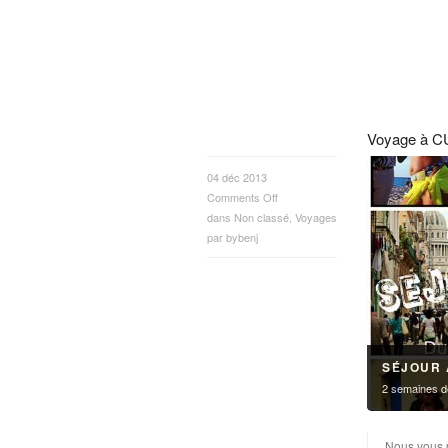
Voyage à C
04 déc 2013
Comments Off
dans
Non classé
,
Voyages
par
bybenj
SÉJOUR 
2 semaines de
Nous vous