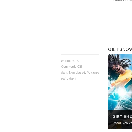
GIET’SNOW 
04 déc 2013
Comments Off
dans
Non classé
,
Voyages
par
bybenj
GIET SN
Posez vos vac