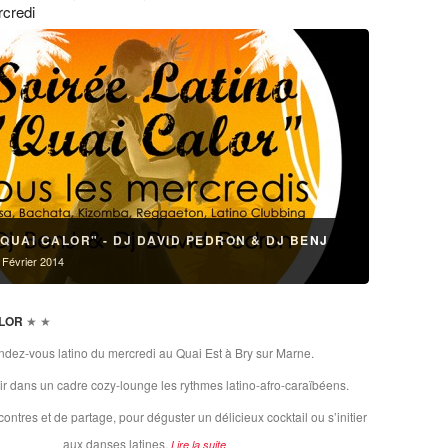
rcredi
"QUAI CALOR" - DJ DAVID PEDRON & DJ BENJ
2 Février 2014
ALOR
★ ★
dez-vous latino du mercredi au Quai Est à Bry sur Marne.
r dans un cadre cozy-lounge les rythmes latino-afro-caraïbéens.
ontres et de partage, pour déguster un délicieux cocktail ou s’initier
aux danses latines.
Lire la suite