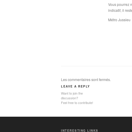
Vous pourrez no
indicatif, il re
Métro Jussieu
Les commentaires sont fermés.
LEAVE A REPLY
Want to join the
discussion?
Feel free to contribute!
INTERESTING LINKS