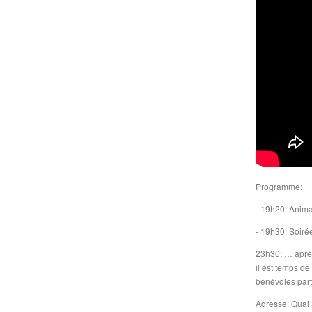
Programme:
- 19h20: Anim
- 19h30: Soi
23h30: … après
il est temps de
bénévoles parti
Adresse: Quai