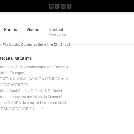
Photos
Vidéos
Contact
Page contact
Festival des Danses en Seine », le Dim 21 Juil.
TICLES RÉCENTS
rée Latin & Co + workshops avec Daniel &
sirée (Espagne)
TATE ★ SHOWS, DANSE & FITNESS ★ 10
OFS/7 ARTISTES
rée « Quai Calor » Dj BenJ & Dj David
ron-le nouveau rdv latino du Mercredi
yage à CUBA du 2 au 16 Novembre 2014 !
ET’SNOW DANCE Edition 3