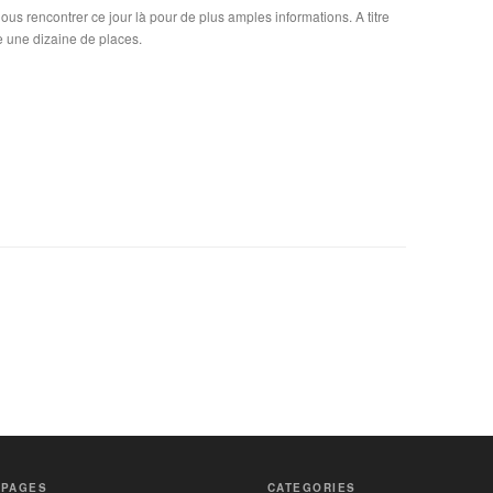
us rencontrer ce jour là pour de plus amples informations. A titre
ste une dizaine de places.
PAGES
CATEGORIES