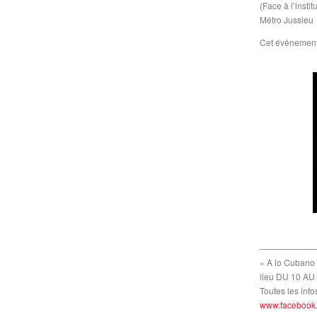
(Face à l’insti
Métro Jussieu
Cet événemen
———————
« A lo Cubano 
lieu DU 10 A
Toutes les infos
www.facebook.