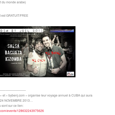
tut du monde arabe)
t est GRATUIT/FREE
—–
——————–
» et « bybenj.com » organise leur voyage annuel à CUBA qui aura
U 24 NOVEMBRE 2013…
 sont sur ce lien:
com/events/
128632243975626