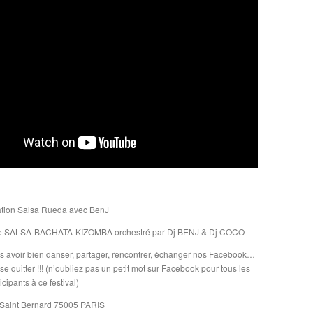
ation Salsa Rueda avec BenJ
rée SALSA-BACHATA-KIZOMBA orchestré par Dj BENJ & Dj COCO
 avoir bien danser, partager, rencontrer, échanger nos Facebook…
 se quitter !!! (n’oubliez pas un petit mot sur Facebook pour tous les
cipants à ce festival)
 Saint Bernard 75005 PARIS