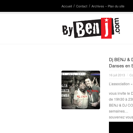
Accueil
Contact
Archives – Plan du site
Dj BENJ & D
Danses en Se
16 juil 2013
Co
/
L’association
vous invite l
de 19h30 à 23h
BENJ & DJ COCO
semaines…
souvenez vous