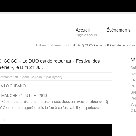
Accueil
Évènements
Page d’accueil
ByBenJ
/
Soirées
/
Dj BENJ & Dj COCO – Le DUO est de retour au « 
j COCO – Le DUO est de retour au « Festival des
AR
ine », le Dim 21 Juil.
Soi
Dé
mments Off
dans
Soirées
par
bybenj
/
/
EN
 « A LO CUBANO »
PR
Soi
e DIMANCHE 21 JUILLET 2013
Ped
30 sur les quais de seine esplanade Jussieu avec le retour de Dj
Vo
 qui ont inauguré et mis le feu à ce festival, il y a quelques
GI
 –>